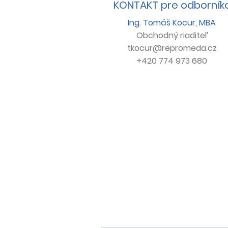
KONTAKT pre odborník
Ing. Tomáš Kocur, MBA
Obchodný
riaditeľ
tkocur@repromeda.cz
+420 774 973 680