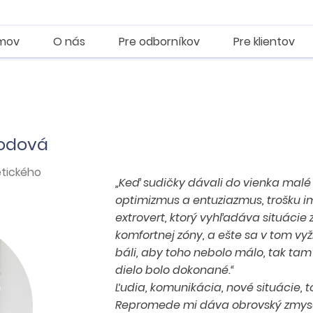
mov
O nás
Pre odborníkov
Pre klientov
bodová
tického
„Keď sudičky dávali do vienka malé
optimizmus a entuziazmus, trošku im 
extrovert, ktorý vyhľadáva situácie 
komfortnej zóny, a ešte sa v tom vyž
báli, aby toho nebolo málo, tak tam 
dielo bolo dokonané.“
Ľudia, komunikácia, nové situácie, t
Repromede mi dáva obrovský zmyse