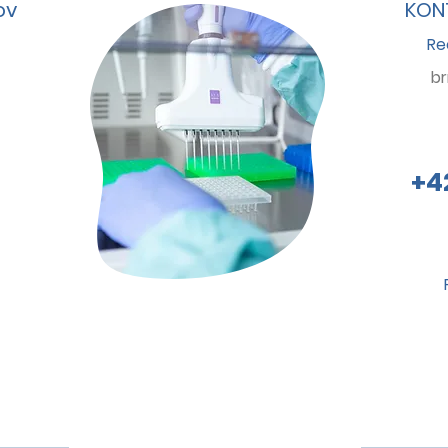
ov
KONT
Re
b
+4