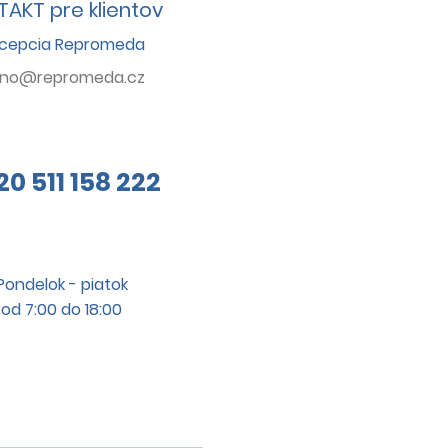
AKT pre klientov
cepcia Repromeda
rno@repromeda.cz
20 511 158 222
Pondelok - piatok
od 7:00 do 18:00