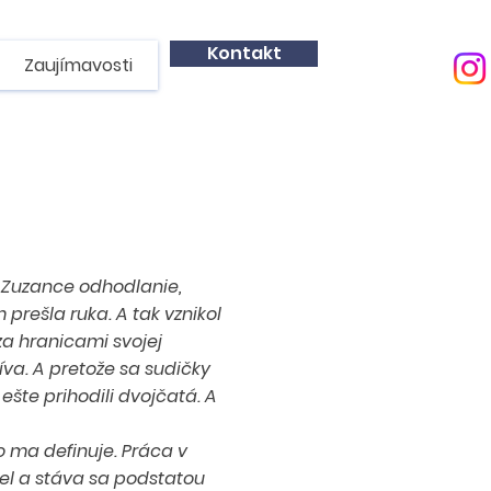
Kontakt
Zaujímavosti
 Zuzance odhodlanie,
prešla ruka. A tak vznikol
za hranicami svojej
íva. A pretože sa sudičky
ešte prihodili dvojčatá. A
o ma definuje. Práca v
l a stáva sa podstatou