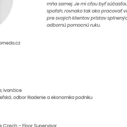
mňa samej. Je mi cťou byť súčasťou 
spoľah, rovnako tak ako pracovať vo
pre svojich klientov prístav splnený
odbornú pomocnú ruku.
omeda.cz
, Ivančice
teľská, odbor Riadenie a ekonomika podniku
s Czech – Floor Supervisor