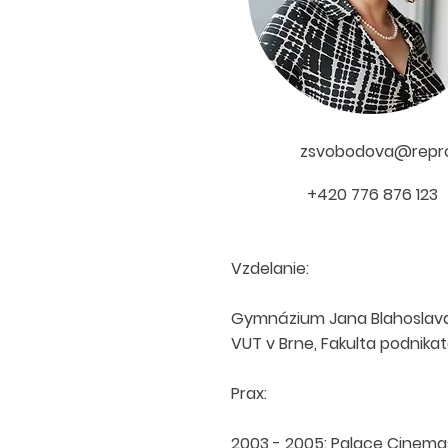
zsvobodova@repr
+420 776 876 123
Vzdelanie:
Gymnázium Jana Blahoslava
VUT v Brne, Fakulta podnika
Prax:
2003 - 2005: Palace Cinema