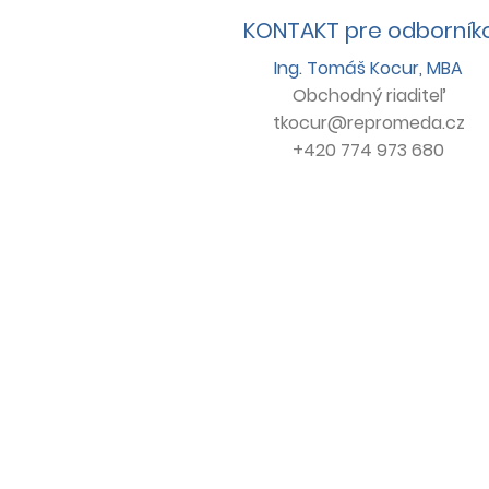
KONTAKT pre odborník
Ing. Tomáš Kocur, MBA
Obchodný
riaditeľ
tkocur@repromeda.cz
+420 774 973 680