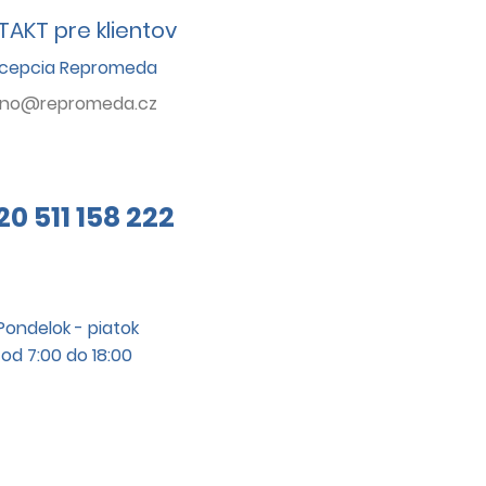
AKT pre klientov
cepcia Repromeda
rno@repromeda.cz
20 511 158 222
Pondelok - piatok
od 7:00 do 18:00