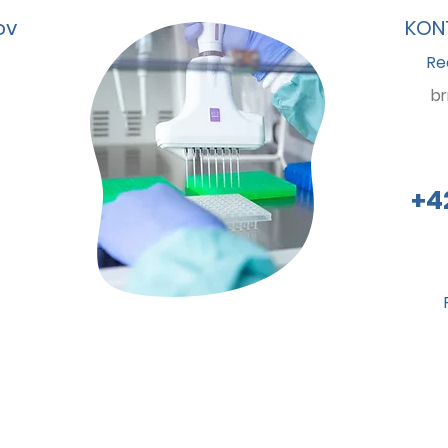
ov
KONT
Re
b
+4