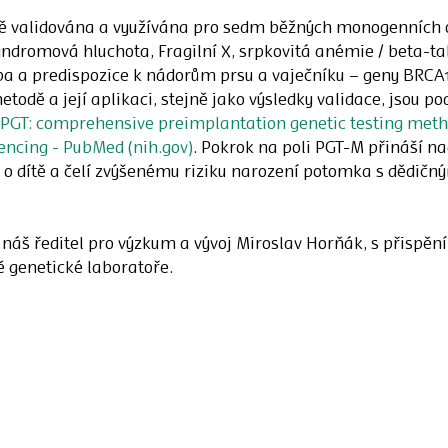
ně validována a využívána pro sedm běžných monogenních
syndromová hluchota, Fragilní X, srpkovitá anémie / beta-ta
a a predispozice k nádorům prsu a vaječníku – geny BRCA
etodě a její aplikaci, stejně jako výsledky validace, jsou 
GT: comprehensive preimplantation genetic testing method
encing - PubMed (
nih.gov
)
. Pokrok na poli PGT-M přináší n
 o dítě a čelí zvýšenému riziku narození potomka s dědič
náš ředitel pro výzkum a vývoj Miroslav Horňák, s přispěn
 genetické laboratoře.