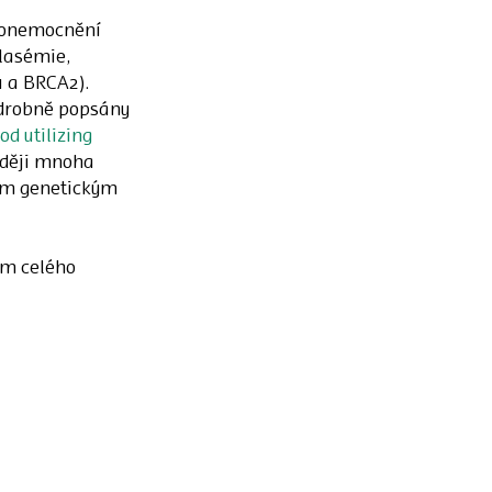
 onemocnění 
lasémie, 
1 a BRCA2).
podrobně popsány 
 utilizing 
aději mnoha 
ným genetickým 
ím celého 