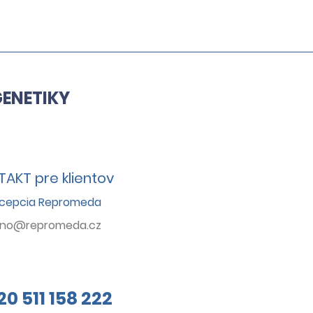
 (Infertility-Linked
type Analysis) -
tický test pro
nostiku neplodnosti
ENETIKY
AKT pre klientov
cepcia Repromeda
rno@repromeda.cz
20 511 158 222