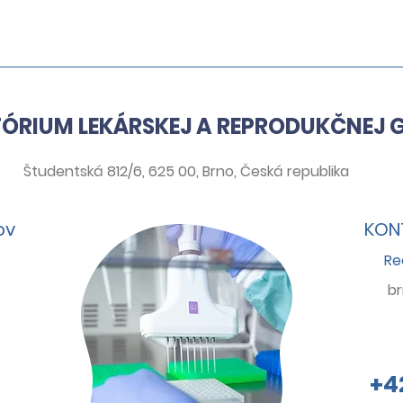
Význam materského
ILGA
haplotypu KIR AA a
Geno
fetálneho HLA-C2 v
Gene
reprodukčnej medicíne
diag
ÓRIUM LEKÁRSKEJ A REPRODUKČNEJ G
Študentská 812/6, 625 00, Brno, Česká republika
ov
KONT
Re
b
+4