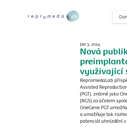
Do
Jan 3, 2024
Nová publi
preimplant
využívající
RepromedaLab přispěl
Assisted Reproductio
(PGT), známé jako On
(NGS) za účelem spol
OneGene PGT umožňuje
a umožňuje tak rozho
potenciál uhnízdění v