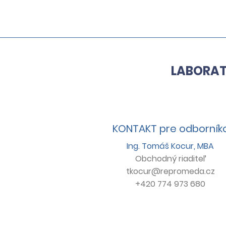
Nová metóda GOH
pomáha presnejšie
hodnotiť embryá pri PGT-
A
LABORAT
KONTAKT pre odborník
Ing. Tomáš Kocur, MBA
Obchodný
riaditeľ
tkocur@repromeda.cz
+420 774 973 680