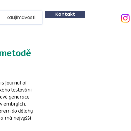
Kontakt
Zaujímavosti
 metodě
 Journal of 
kého testování 
ové generace 
v embryích. 
rem do dělohy 
a má nejvyšší 