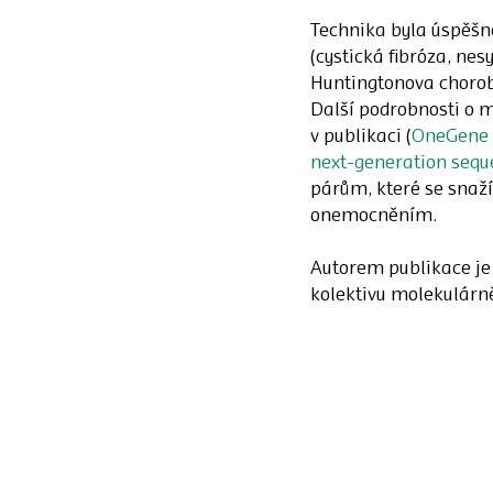
Technika byla úspěš
(cystická fibróza, ne
Huntingtonova chorob
Další podrobnosti o m
v publikaci (
OneGene P
next-generation sequ
párům, které se snaží
onemocněním.
Autorem publikace je 
kolektivu molekulárně