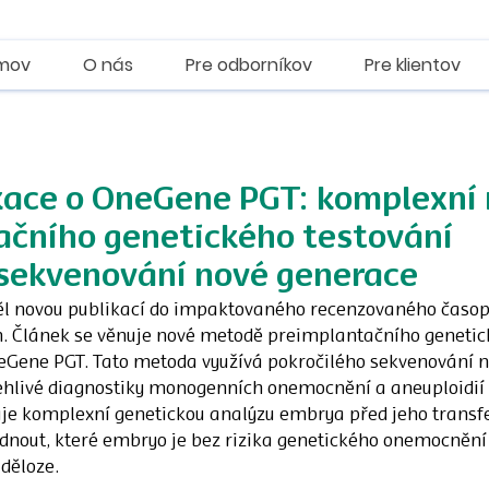
mov
O nás
Pre odborníkov
Pre klientov
kace o OneGene PGT: komplexní
ačního genetického testování
 sekvenování nové generace
 novou publikací do impaktovaného recenzovaného časopis
n. Článek se věnuje nové metodě preimplantačního genetic
eGene PGT. Tato metoda využívá pokročilého sekvenování n
ehlivé diagnostiky monogenních onemocnění a aneuploidií 
 komplexní genetickou analýzu embrya před jeho transfe
dnout, které embryo je bez rizika genetického onemocnění 
 děloze.